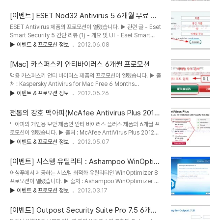
2011/06/25 - TrustPort Internet Security 2011 간단 리뷰
수 있습니다. - 다운로드 링크 : http://www.wonde..
(2) - 2011/07/02 - TrustPort Internet Security 2011 간단
[이벤트] ESET Nod32 Antivirus 5 6개월 무료 라
리뷰 (3) ▶ 출처 : Free Download TrustPort Internet
이센스
ESET Antivirus 제품의 프로모션이 열렸습니다. ▶ 관련 글 - Eset
Security 2013 with 6 Months Serial Key AVG와 비트디펜더
Smart Security 5 간단 리뷰 (1) - 개요 및 UI - Eset Smart
엔진을 통한 막강한 진단율을 보이고 있는 Trustport Internet
Security 5 간단 리뷰 (2) - 악성코드 진단 (시그니처) - Eset
▶ 이벤트 & 프로모션 정보
2012.06.08
security 2013의 프로모션이..
Smart Security 5 간단 리뷰 (3) - 악성코드 진단 (HIPS) - Eset
Smart Security 5 간단 리뷰 (4) - 방화벽 ▶ 출처 : Free ESET
[Mac] 카스퍼스키 안티바이러스 6개월 프로모션
Nod32 Antivirus 5 License Key For Six Months ESET의 안
맥용 카스퍼스키 안티 바이러스 제품의 프로모션이 열렸습니다. ▶ 출
티 바이러스 제품의 6개월 라이센스를 제공하는 프로모션이 열렸습니
처 : Kaspersky Antivirus for Mac Free 6 Months
다. 프로모션에서 준 라이센스는 제 경우 2012년 12월 5일까지 사용
Activation Code 최근 들어 맥 OS 환경도 악성코드에 대한 많은
▶ 이벤트 & 프로모션 정보
2012.05.26
할 수 있었습니다. ESET의 5버전 제품은 제품 ..
공격을 받게 됨에 따라 보안 업체들이 맥용 보안 제품을 발빠르게 출시
하고 있습니다. 이번에 소개할 프로모션도 러시아의 대표 보안 제품인
전통의 강호 맥아피(McAfee Antivirus Plus 2012)
카스퍼스키의 맥용 제품입니다. 맥용 카스퍼스키 안티 바이러스 제품
6개월 무료 라이센스 프로모션
맥아피의 개인용 보안 제품인 안티 바이러스 플러스 제품의 6개월 프
은 클라우드 진단(KSN) 및 휴리스틱 등 시그니처 진단이 모두 포함되
로모션이 열렸습니다. ▶ 출처 : McAfee AntiVirus Plus 2012
어 있고, 웹사이트 위험 평가 기능 등 PC 환경의 그것과 매우 유사하
Free License 맥아피는 현재 인텔에 인수되었지만 시만텍과 함께
▶ 이벤트 & 프로모션 정보
2012.05.07
나 행동 기반 진단 항목은 존재하지 않습니다. 프로모션 라이센스는 6
미국의 양대 대형 보안 업체로 분류되었을 만큼 매우 큰 규모를 갖춘
개월 체험판 코드입니다. 따라서 기존에 체험판을 사용했었던 사용자
보안 업체였습니다. 업체명과 동일한 이름의 맥아피 제품은 인텔에 인
라면 해당 프로..
[이벤트] 시스템 유틸리티 : Ashampoo WinOptimi
수된 이후에도 꾸준히 서비스되고 있으며, 국내에서도 국내 대기업 생
zer 8 무료 라이센스
어샴푸에서 제공하는 시스템 최적화 유틸리티인 WinOptimizer 8
산 PC나 노트북에 번들로 포함되기도 하는 등 꾸준히 사용자를 만들
프로모션이 열렸습니다. ▶ 출처 : Ashampoo WinOptimizer 8
어내고 있는 외국 제품 중 하나입니다. 이번 프로모션은 개인용 하위
Free Full Version Key 어샴푸는 매우 다양한 시스템 유틸리티를
▶ 이벤트 & 프로모션 정보
2012.03.17
제품군에 속한 Plus 제품이지만, 방화벽이 포함되어 있어 타 제품의
제공하는 상당히 인기있는 업체이며 일부 프로그램을 무료로 제공하
IS 제품군과 유사하다 볼 수 있습니다. 1-1. 프로모션 참여 방법 프로
거나 프로모션을 정기적으로 열고 있습니다. 이번 프로모션은 시스템
모션 참여를 위..
[이벤트] Outpost Security Suite Pro 7.5 6개월
최적화 프로그램인 WinOptimizer 8에 대한 것입니다. 최신 버전은
무료 라이센스