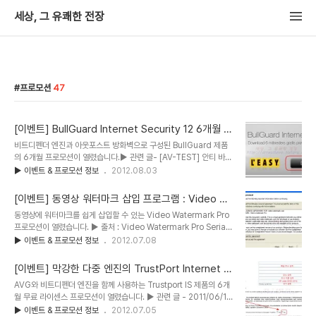
세상, 그 유쾌한 전장
프로모션
47
[이벤트] BullGuard Internet Security 12 6개월 라
이센스 프로모션
비트디펜더 엔진과 아웃포스트 방화벽으로 구성된 BullGuard 제품
의 6개월 프로모션이 열렸습니다.▶ 관련 글- [AV-TEST] 안티 바이
러스 종합 성능 테스트 (2012년 05, 06월)▶ 출처 : BullGuard
▶ 이벤트 & 프로모션 정보
2012.08.03
Internet Security 12 Free 6 Months Serial License Key현
재 본사가 영국에 있으며, 덴마크에서 최초 개발된 BullGuard 제품
[이벤트] 동영상 워터마크 삽입 프로그램 : Video W
은 안티 바이러스 엔진에 비트디펜더 엔진을, 방화벽에는 아웃포스트
atermark Pro
동영상에 워터마크를 쉽게 삽입할 수 있는 Video Watermark Pro
제품을 도입한 제품입니다. 비록 아웃포스트의 핵심 기능인 호스트 보
프로모션이 열렸습니다. ▶ 출처 : Video Watermark Pro Serial
호 기능이 빠져 있어 방화벽 기능에서 악성코드 진단 및 차단 기능을
Registration Code For Free 동영상에 워터마크를 삽입해주는
▶ 이벤트 & 프로모션 정보
2012.07.08
기대할 수는 없지만, 자체적인 행동 기반 진단 기능(Behavior
프로그램들은 대부분 유료 제품입니다. 이번에 소개할 Video
Blocker)을 통해 부족한 부분을 채우고 있는 듯 ..
Watermark PRo(이하 VWP) 제품도 유료 제품에 하나입니다만 제
[이벤트] 막강한 다중 엔진의 TrustPort Internet S
작사에서 '나눔 이벤트'를 진행 중이어서 현재 무료로 사용할 수 있습
ecurity 2013 6개월 라이센스 프로모션
AVG와 비트디펜더 엔진을 함께 사용하는 Trustport IS 제품의 6개
니다. 1. 프로모션 참여 방법 프로모션 페이지가 따로 있습니다만, 굳
월 무료 라이센스 프로모션이 열렸습니다. ▶ 관련 글 - 2011/06/18
이 접속할 필요는 없습니다. 아래 링크에서 프로모션용 설치 파일을 다
- TrustPort Internet Security 2011 간단 리뷰 (1) -
▶ 이벤트 & 프로모션 정보
2012.07.05
운받아 아래의 프로모션 코드로 라이센스를 인증만 하면 바로 사용할