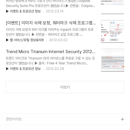
뛰어난 방화벽과 HIPS 기능과 안티 바이러스가 통합된 Outpost
9버전이지만 8버전과 큰 차이가 나는 것이 아니어서 무료로 사용한다
Security Suite Pro 프로모션이 열렸습니다.▶ 관련글- Outpost
생각하면 상당히 뛰어난 제품이라 할 수 있습니다. 참고로 이번 프로모
Security Suite 7 Free 리뷰 (6) - 총 평- Outpost Firewall
▶ 이벤트 & 프로모션 정보
2012.03.14
션은 만기 시간까지 현재 15시간 좀 넘게 남아있습니다. 이미 끝난 프
Free 2009 리뷰 (8) - 총 평 ▶ 출처 : Outpost Security Suite
로모션인 줄 알았는데 아직 시간이 남아 있어 올려봅니다. 1. 프로모션
Pro 7.5 Free 6 Months Serial License Code작년 말에 1년짜
참..
[이벤트] 이미지 삭제 보정, 워터마크 삭제 프로그램 -
리 프로모션이 열렸는데 이번에는 6개월짜리 프로모션이 열렸습니다.
Inpaint 3.1 무료 라이센스
이미지 삭제 보정과 워터 마크를 지워주는 Inpaint 프로그램의 프로
지난 프로모션에 참여 못한 분들인 이 프로모션을 이용하면 될 듯 합니
모션이 열렸습니다. ▶ 관련글 - 워터마크 삽입 프로그램 :
다.러시아 국적의 보안 업체인 Agnitum의 Outpost는 뛰어난 방화
Watermark Studio 3.1 pro ▶ 출처 : Free Inpaint For
▶ 웹 서비스/유틸 정보&리뷰
2012.03.02
벽과 HIPS 기능으로 유명합니다. 여기에 바이러스 버스터 제품의 엔
Everyone 간혹 이미지에 삽입된 워터 마크를 지우거나 삭제 보정을
진(자..
해야할 때가 있습니다. 그렇다고 포토샵에서 고난이도(+노가다성) 작
Trend Micro Titanium Internet Security 2012
업을 하자니 하는 방법도 모르겠고, 시간도 부족할 때, 이를 전문적으
무료 라이센스 구하기 (4년 예상 + 6개월)
트렌드 마이크로 Titanium IS의 라이센스를 무료로 구할 수 있는 프
로 해주는 프로그램이 있다면 상당히 편리할 것입니다. 이번 프로모션
로모션이 열렸습니다. ▶ 출처 : Free 4 Year Trend Micro
에서 제공하는 Inpaint 3.1은 위와 같은 상황에서 적절하게 사용할 수
Titanium Internet Security 2012 Licenses 현재 본사가 일본
▶ 이벤트 & 프로모션 정보
2012.02.28
있는 프로그램입니다. 물론 사람이 직접 작업할 때처럼 거의 완벽한 원
에 위치한 트렌드 마이크로는 기업용 보안 제품으로도 유명하지만, 클
본 이미지로 복구해주는 프로그램은 아닙니다. 사람이 작업할 때에는
라우드 기반 개인용 제품인 Titanium 제품군으로도 인기를 끌고 있
워터 마크 ..
습니다. 이번 프로모션은 프랑스에서 교육 기관용으로 제공된 라이센
더보기
스가 공개된 것으로 보입니다. 그러다보니 정확한 라이센스 기한이 알
려져 있지 않습니다. 최초 공개자는 무려 4년 기한의 라이센스라 하고
있으나, 정확하지는 않습니다. 죄송스럽게도 이번 프로모션은 제가 키
사용 가능 여부를 확인하지 못했습니다. 그래서 설치하신 분들의 제보
를..
관련사이트